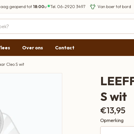
aag geopend tot
18:00
u
Tel.
06-2920 3497
Eigen Limousin run
Eerlijke streekprod
Gesloten
09:00 - 17:30
lees
Over ons
Contact
09:00 - 17:30
g
09:00 - 17:30
ar Cleo S wit
09:00 - 18:00
LEEFF
09:00 - 17:30
S wit
Gesloten
€
13,95
Opmerking