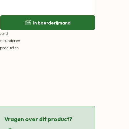
In boerderijmand
 bord
in runderen
ekproducten
Vragen over dit product?