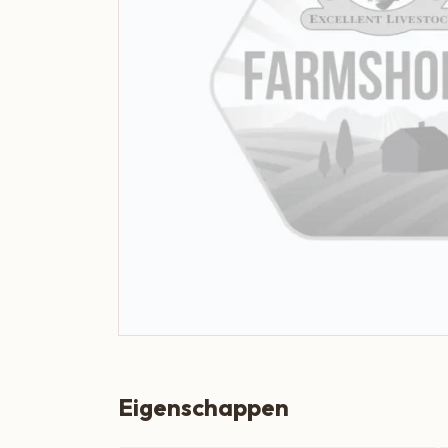
Boeren Kaas
BBQ
Cadeau
Dranken
Groente & Fruit
Koken, Bakken & Maaltijden
Lifestyle
Snacks & Borrel
Thee & Sappen
Vleespakketten
Eigenschappen
Zoetbeleg & Ontbijt