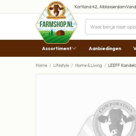
Kortland 42, Alblasserdam
Vand
Maandag
Dinsdag
Assortiment
Aanbiedingen
V
Woensdag
Donderda
Home
Lifestyle
Home & Living
LEEFF Kandela
Aanbiedingen
Vrijdag
Vlees
Zaterdag
Broodbeleg & Worst
Zondag
Boeren Zuivel
Boeren Roomijs
Desembrood