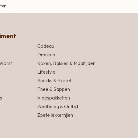
cten
timent
Cadeau
Dranken
Worst
Koken, Bakken & Maaltijden
Lifestyle
Snacks & Borrel
Thee & Sappen
s
Vleespakketten
t
Zoetbeleg & Ontbijt
Zoete lekkernijen