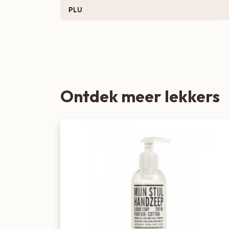
PLU
Zoete lekkernijen
Ontdek meer lekkers