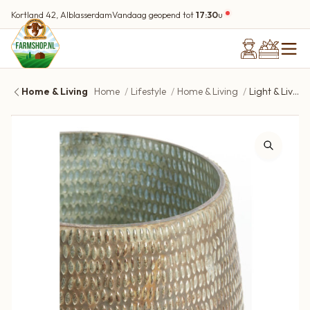
Kortland 42, Alblasserdam
Vandaag geopend tot
17:30
u
Home & Living
Home
Lifestyle
Home & Living
Light & Living Tealight Ø10×10 cm BOMADI glass antique copper