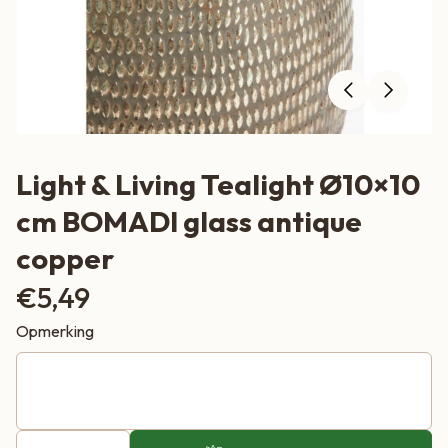
Light & Living Tealight Ø10×10
cm BOMADI glass antique
copper
€
5,49
Opmerking