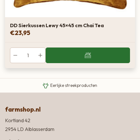
DD Sierkussen Lewy 45×45 cm Chai Tea
€
23,95
Van boer tot bord
Eigen Limousin runderen
Eerlijke streekproducten
farmshop.nl
Kortland 42
2954 LD Alblasserdam