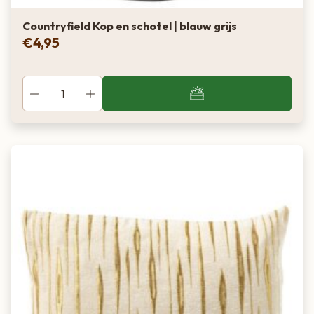
Countryfield Kop en schotel | blauw grijs
€
4,95