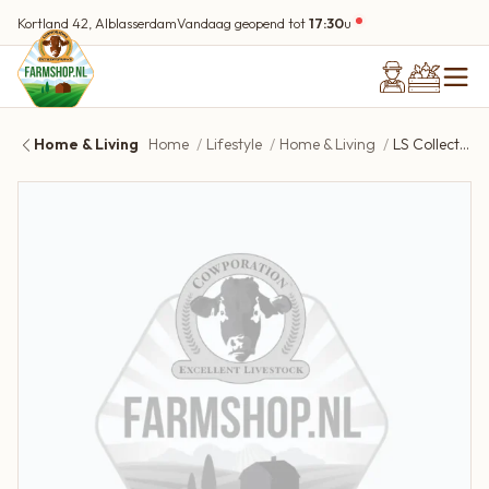
Kortland 42, Alblasserdam
Vandaag geopend tot
17:30
u
Home & Living
Home
Lifestyle
Home & Living
LS Collection houten tray mat zwart | 60x60cm