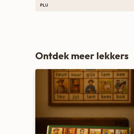
PLU
Zoete lekkernijen
Ontdek meer lekkers