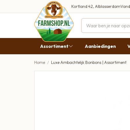
Kortland 42, Alblasserdam
Vand
Maandag
Dinsdag
Assortiment
Aanbiedingen
V
Woensdag
Donderda
Home
Luxe Ambachtelijk Bonbons | Assortiment
Aanbiedingen
Vrijdag
Vlees
Zaterdag
Broodbeleg & Worst
Zondag
Boeren Zuivel
Boeren Roomijs
Desembrood