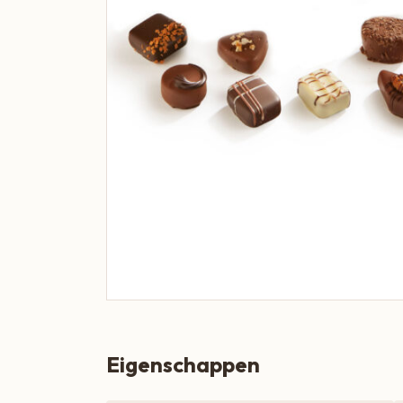
Boeren Kaas
BBQ
Cadeau
Dranken
Groente & Fruit
Koken, Bakken & Maaltijden
Lifestyle
Snacks & Borrel
Thee & Sappen
Vleespakketten
Eigenschappen
Zoetbeleg & Ontbijt