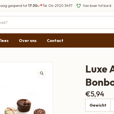
aag geopend tot
17:30
u
Tel.
06-2920 3497
Eigen Limousin run
Eerlijke streekprod
Gesloten
09:00 - 17:30
lees
Over ons
Contact
09:00 - 17:30
g
09:00 - 17:30
09:00 - 18:00
Luxe 
09:00 - 17:30
Bonbo
Gesloten
€
5,94
Gewicht