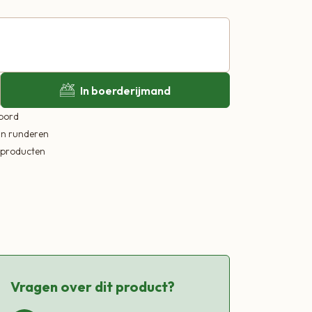
In boerderijmand
 bord
in runderen
ekproducten
Vragen over dit product?