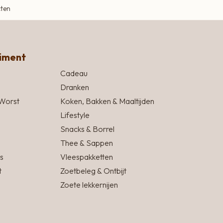
cten
timent
Cadeau
Dranken
Worst
Koken, Bakken & Maaltijden
Lifestyle
Snacks & Borrel
Thee & Sappen
s
Vleespakketten
t
Zoetbeleg & Ontbijt
Zoete lekkernijen