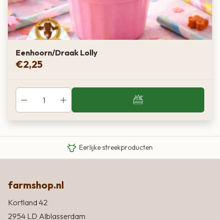
Eenhoorn/Draak Lolly
€
2,25
Van boer tot bord
Eigen Limousin runderen
Eerlijke streekproducten
farmshop.nl
Kortland 42
2954 LD Alblasserdam