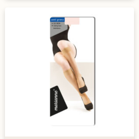
Marine
Zeer donker
Blauw
Donkerblauw i.p.v. zwart
Black
Zeer donker
Neutraal zwart
Klassiek zwart