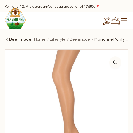
Kortland 42, Alblasserdam
Vandaag geopend tot
17:30
u
Beenmode
Home
Lifestyle
Beenmode
Marianne Panty 15 Denier – 1260 Wineblush S-M – Zijdeglans