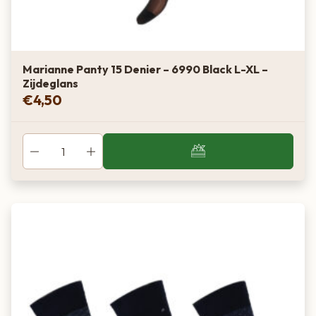
Goud / warm
Lichte tot licht-medium huid
Lyon
Marianne Panty 15 Denier – 6990 Black L-XL –
Zijdeglans
Licht–medium
€
4,50
Neutraal
Twijfelgeval, universeel
Café
Donker
Warm bruin
Medium-donkere / gebruinde huid
Mocha