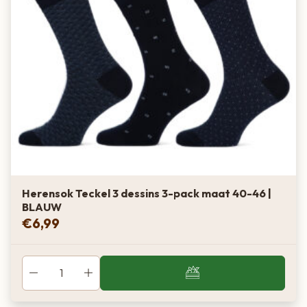
Zeer donker
Warm bruin
Donkere huid
Singapore
Donker
Koel grijs
Grijze modekleur
Herensok Teckel 3 dessins 3-pack maat 40-46 |
BLAUW
Graphite
€
6,99
Donker
Warm bruin-grijs
Zachte vervanger voor zwart