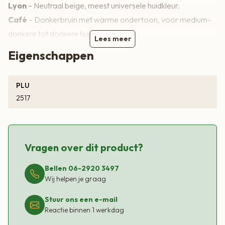
Lyon
– Neutraal beige, meest universele huidkleur.
Café
– Donkerbruin met warme ondertoon, voor medium-
donkere tot donkere huid.
Lees meer
Mocha
– Diep donkerbruin, de donkerste bruine tint.
Eigenschappen
Singapore
– Donkergrijs, koel en modern.
Graphite
– Warm bruin-grijs (antraciet), zachter dan zwart.
PLU
Marine
– Donker navyblauw
2517
Black
– Diep klassiek zwart.
Keuzetabel – welke kleur past bij mij?
Vragen over dit product?
Bellen 06-2920 3497
Kleur
Wij helpen je graag
Licht/donker
Stuur ons een e-mail
Onder­tint
Reactie binnen 1 werkdag
Beste keuze voor…