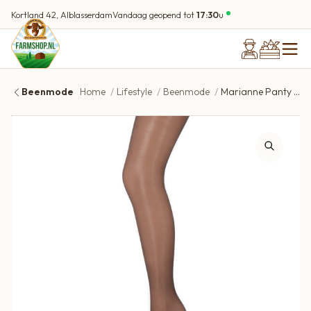
Kortland 42, Alblasserdam
Vandaag geopend tot
17:30
u
Beenmode
Home
Lifestyle
Beenmode
Marianne Panty 15 Denier – 6750 Singapore L-XL – Zijdeglans