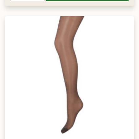
Marine
Zeer donker
Blauw
Donkerblauw i.p.v. zwart
Black
Zeer donker
Neutraal zwart
Klassiek zwart