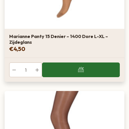
Goud / warm
Lichte tot licht-medium huid
Lyon
Marianne Panty 15 Denier – 1400 Dore L-XL –
Zijdeglans
Licht–medium
€
4,50
Neutraal
Twijfelgeval, universeel
Café
Donker
Warm bruin
Medium-donkere / gebruinde huid