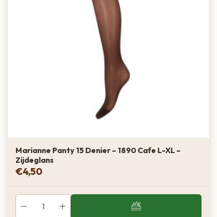
Mocha
Zeer donker
Warm bruin
Donkere huid
Singapore
Donker
Koel grijs
Grijze modekleur
Marianne Panty 15 Denier – 1890 Cafe L-XL –
Zijdeglans
Graphite
€
4,50
Donker
Warm bruin-grijs
Zachte vervanger voor zwart