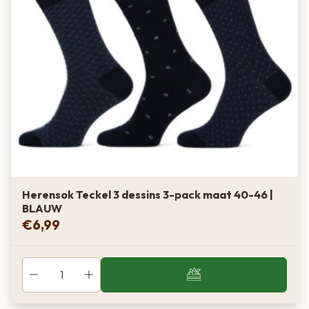
Marine
Zeer donker
Donkerblauw
Donkerblauw i.p.v. zwart
Almost Black
Zeer donker
Grijszwart
Herensok Teckel 3 dessins 3-pack maat 40-46 |
BLAUW
Minder hard dan zwart
€
6,99
Black
Zeer donker
Zwart