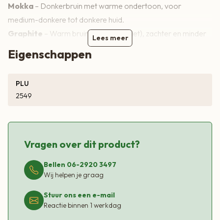
Mokka
– Donkerbruin met warme ondertoon, voor
medium-donkere tot donkere huid.
Graphite
– Warm bruin-grijs (antraciet), zachter en minder
Lees meer
hard dan zwart.
Eigenschappen
Marine
– Zeer donker navyblauw, oogt bijna zwart maar met
een blauwe zweem.
PLU
Almost Black
– Zeer donker antraciet/grijszwart, nét lichter
2549
en zachter dan zwart.
Black
– Diep klassiek zwart met sterk contrast.
Vragen over dit product?
Keuzetabel – welke kleur past bij mij?
(20 denier)
Bellen 06-2920 3497
Wij helpen je graag
Kleur
Stuur ons een e-mail
Reactie binnen 1 werkdag
Licht/donker