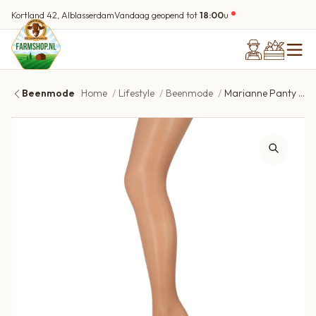
Kortland 42, Alblasserdam
Vandaag geopend tot
18:00
u
Beenmode
Home
Lifestyle
Beenmode
Marianne Panty 20 Denier – 1260 Wineblush S-M – Matglans