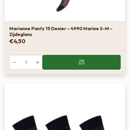
Licht–medium
Neutraal
Marianne Panty 15 Denier – 4990 Marine S-M –
Universeel
Zijdeglans
€
4,50
Mokka
Donker
Warm bruin
Medium-donkere tot donkere huid
Graphite
Donker
Warm bruin-grijs
Zacht alternatief voor zwart