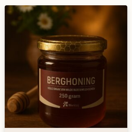
immuunsysteem te ondersteunen tijdens het pollenseizoen.
Herkomst Bloemenhoning
Onze bloemenhoning komt van lokale Nederlandse imkers,
die de honing met zorg produceren.
Let op:
Omdat honing een puur natuurproduct is, kan de
kleur van de honing variëren ten opzichte van de foto.
Veelgestelde vragen:
Wat maakt bloemenhoning bijzonder?
De smaak van bloemenhoning is afhankelijk van het seizoen,
aangezien de bijen nectar verzamelen uit verschillende
bloemen die in verschillende tijden van het jaar bloeien. Het is
een rijke en veelzijdige honing die vol zit met natuurlijke