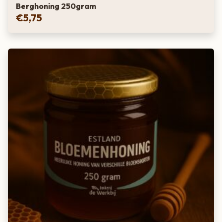
Berghoning 250gram
voedingsstoffen.
€
5,75
Hoe kan bloemenhoning helpen bij hooikoorts?
Door de kleine hoeveelheid pollen die de bijen verzamelen,
kan het regelmatig consumeren van bloemenhoning helpen
bij het opbouwen van een natuurlijke weerstand tegen de
allergenen die hooikoorts veroorzaken.
Waar komt de bloemenhoning vandaan?
Deze bloemenhoning komt van Nederlandse imkers
Hoe gebruik je bloemenhoning?
Bloemenhoning is heerlijk in thee, over yoghurt, of als
zoetstof in bakrecepten. Het is ook perfect om gewoon van
te genieten op een stukje brood.