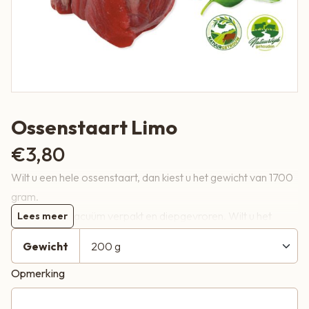
Ossenstaart Limo
€
3,80
Wilt u een hele ossenstaart, dan kiest u het gewicht van 1700
gram.
Ons vlees is vacuüm verpakt en diepgevroren. Wilt u het
Lees meer
vlees gekoeld ontvangen, geef dit dan aan in het
Gewicht
opmerkingenveld bij het gewenste stuk vlees!
Opmerking