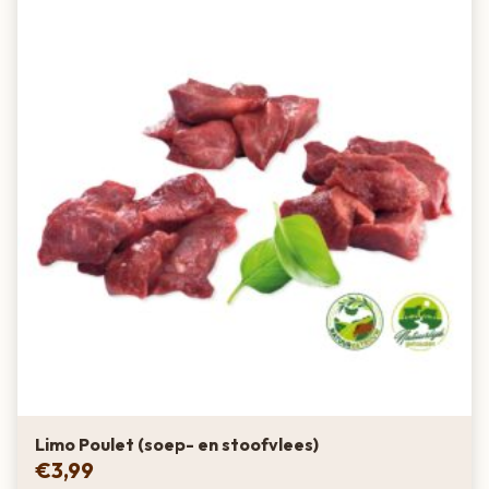
Limo Poulet (soep- en stoofvlees)
€
3,99