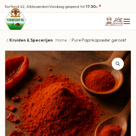
Kortland 42, Alblasserdam
Vandaag geopend tot
17:30
u
Kruiden & Specerijen
Home
Pure Paprikapoeder gerookt