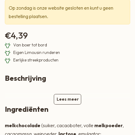
Op zondag is onze website gesloten en kunt u geen
bestelling plaatsen.
€
4,39
Van boer tot bord
Eigen Limousin runderen
Eerlijke streekproducten
Beschrijving
Lees meer
Ingrediënten
melkchocolade
(suiker, cacaoboter, volle
melkpoeder
,
cacaomassa, weipoeder,
lactose
, emulgator: