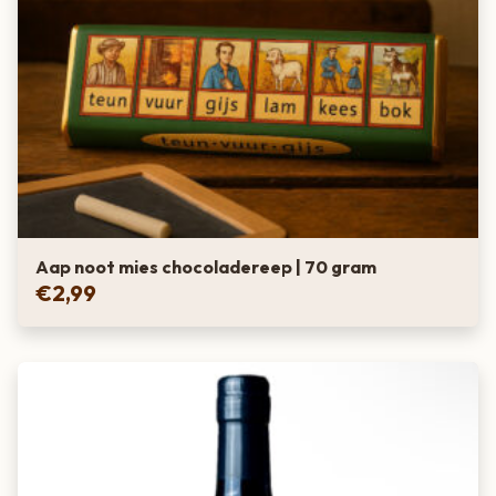
Aap noot mies chocoladereep | 70 gram
€
2,99