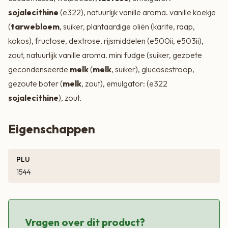
sojalecithine
(e322), natuurlijk vanille aroma. vanille koekje
(
tarwebloem
, suiker, plantaardige oliën (karite, raap,
kokos), fructose, dextrose, rijsmiddelen (e500ii, e503ii),
zout, natuurlijk vanille aroma. mini fudge (suiker, gezoete
gecondenseerde
melk
(
melk
, suiker), glucosestroop,
gezoute boter (
melk
, zout), emulgator: (e322
sojalecithine
), zout.
Eigenschappen
PLU
1544
Vragen over dit product?