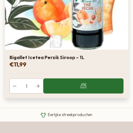
Bigallet Icetea Perzik Siroop – 1L
€
11,99
Van boer tot bord
Eigen Limousin runderen
Eerlijke streekproducten