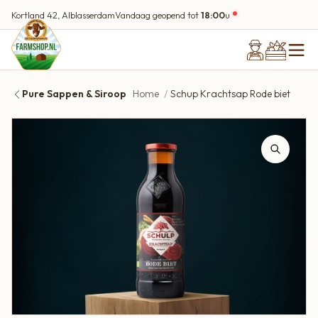
Kortland 42, Alblasserdam
Vandaag geopend tot
18:00
u
Pure Sappen & Siroop
Home
Schup Krachtsap Rode biet