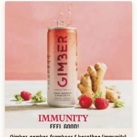
Gimber, gember, framboos & bergthee (immunity)