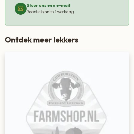
Stuur ons een e-mail
Reactie binnen 1 werkdag
Ontdek meer lekkers