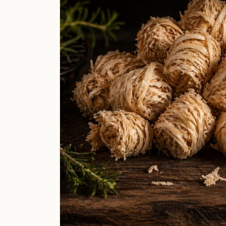
Boeren Kaas
BBQ
Cadeau
Dranken
Groente & Fruit
Koken, Bakken & Maaltijden
Lifestyle
Snacks & Borrel
Thee & Sappen
Vleespakketten
Zoetbeleg & Ontbijt