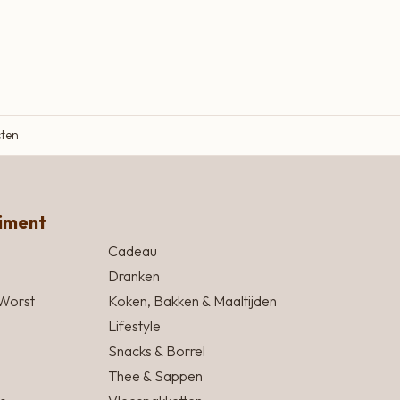
cten
timent
Cadeau
Dranken
Worst
Koken, Bakken & Maaltijden
Lifestyle
Snacks & Borrel
Thee & Sappen