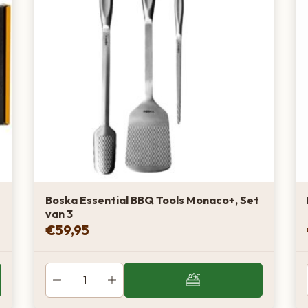
Boska Essential BBQ Tools Monaco+, Set
van 3
€
59,95