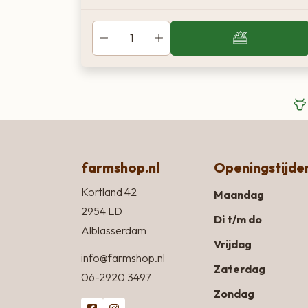
farmshop.nl
Openingstijde
Kortland 42
Maandag
2954 LD
Di t/m do
Alblasserdam
Vrijdag
info@farmshop.nl
Zaterdag
06-2920 3497
Zondag