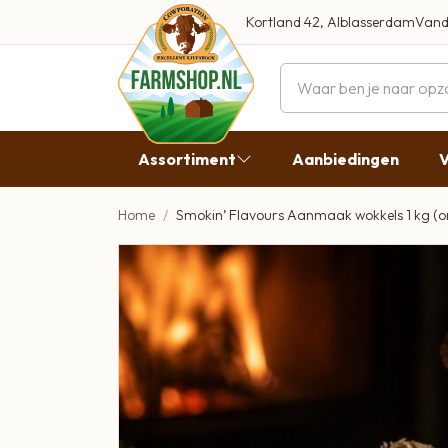
Kortland 42, Alblasserdam
Vand
Maandag
Dinsdag
Assortiment
Aanbiedingen
V
Woensdag
Donderda
Home
Smokin’ Flavours Aanmaak wokkels 1 kg (on
Aanbiedingen
Vrijdag
Vlees
Zaterdag
Broodbeleg & Worst
Zondag
Boeren Zuivel
Boeren Roomijs
Desembrood