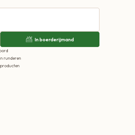
In boerderijmand
 bord
in runderen
ekproducten