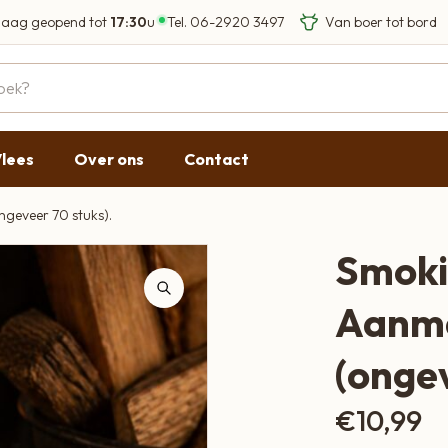
aag geopend tot
17:30
u
Tel.
06-2920 3497
Eigen Limousin run
Eerlijke streekprod
Gesloten
09:00 - 17:30
lees
Over ons
Contact
09:00 - 17:30
g
09:00 - 17:30
geveer 70 stuks).
09:00 - 18:00
Smoki
09:00 - 17:30
Aanma
Gesloten
(ongev
€
10,99