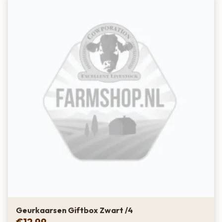
Geurkaarsen Giftbox Zwart /4
€
12,99