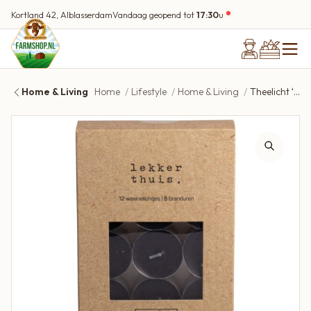
Kortland 42, Alblasserdam
Vandaag geopend tot
17:30
u
Home & Living
Home
Lifestyle
Home & Living
Theelicht ‘lekker thuis’ zwart – set 12 stuks