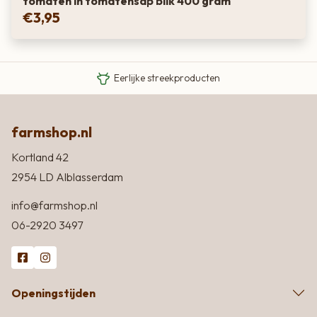
tomaten in tomatensap blik 400 gram
€
3,95
Van boer tot bord
Eigen Limousin runderen
Eerlijke streekproducten
farmshop.nl
Kortland 42
2954 LD Alblasserdam
info@farmshop.nl
06-2920 3497
Openingstijden