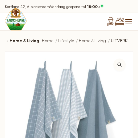
Kortland 42, Alblasserdam
Vandaag geopend tot
18:00
u
Home & Living
Home
Lifestyle
Home & Living
UITVERKOCHT Walra Keuken en Theedoekenset 3 stuks | Jeans Blue