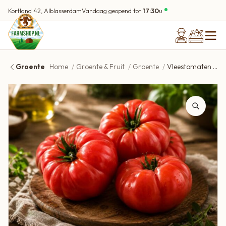
Kortland 42, Alblasserdam
Vandaag geopend tot
17:30
u
Groente
Home
Groente & Fruit
Groente
Vleestomaten biologisch