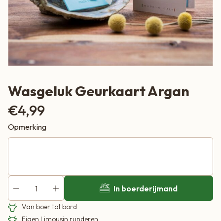
Wasgeluk Geurkaart Argan
€
4,99
Opmerking
In boerderijmand
Van boer tot bord
Eigen Limousin runderen