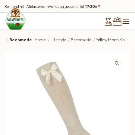
Kortland 42, Alblasserdam
Vandaag geopend tot
17:30
u
Beenmode
Home
Lifestyle
Beenmode
Yellow Moon Kniekousen met satijnen strik | Beige Lurex (kleine glitter) | Maat 19-22