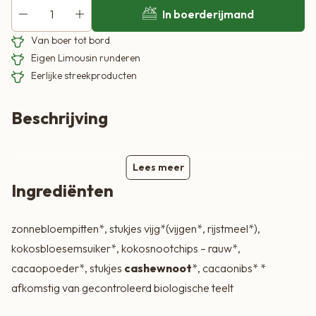
In boerderijmand
Van boer tot bord
Eigen Limousin runderen
Eerlijke streekproducten
Beschrijving
Lees meer
Ingrediënten
zonnebloempitten*, stukjes vijg*(vijgen*, rijstmeel*),
kokosbloesemsuiker*, kokosnootchips – rauw*,
cacaopoeder*, stukjes
cashewnoot
*, cacaonibs* *
afkomstig van gecontroleerd biologische teelt