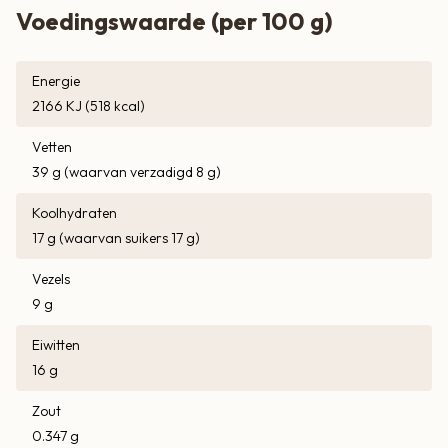
Voedingswaarde (per 100 g)
Energie
2166 KJ (518 kcal)
Vetten
39 g (waarvan verzadigd 8 g)
Koolhydraten
17 g (waarvan suikers 17 g)
Vezels
9 g
Eiwitten
16 g
Zout
0.347 g