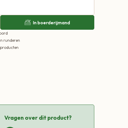
In boerderijmand
 bord
in runderen
ekproducten
Vragen over dit product?