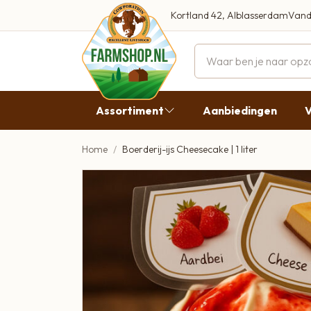
Kortland 42, Alblasserdam
Vand
Maandag
Dinsdag
Assortiment
Aanbiedingen
V
Woensdag
Donderda
Home
Boerderij-ijs Cheesecake | 1 liter
Aanbiedingen
Vrijdag
Vlees
Zaterdag
Broodbeleg & Worst
Zondag
Boeren Zuivel
Boeren Roomijs
Desembrood