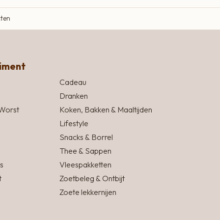
cten
timent
Cadeau
Dranken
Worst
Koken, Bakken & Maaltijden
Lifestyle
Snacks & Borrel
Thee & Sappen
s
Vleespakketten
t
Zoetbeleg & Ontbijt
Zoete lekkernijen