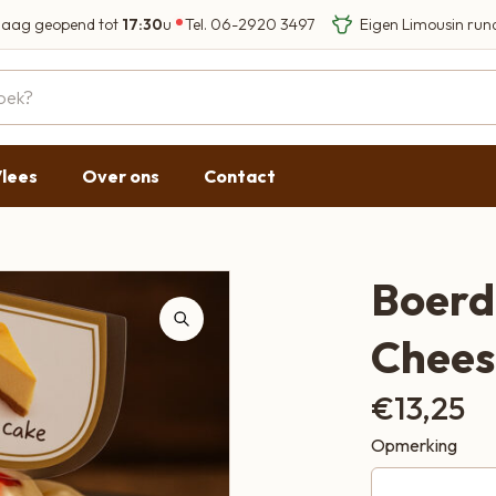
aag geopend tot
17:30
u
Tel.
06-2920 3497
Eigen Limousin run
Eerlijke streekprod
Gesloten
09:00 - 17:30
lees
Over ons
Contact
09:00 - 17:30
g
09:00 - 17:30
09:00 - 18:00
Boerde
09:00 - 17:30
Cheese
Gesloten
€
13,25
Opmerking