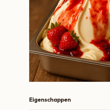
Boeren Kaas
BBQ
Cadeau
Dranken
Groente & Fruit
Koken, Bakken & Maaltijden
Lifestyle
Snacks & Borrel
Thee & Sappen
Vleespakketten
Eigenschappen
Zoetbeleg & Ontbijt