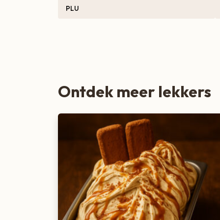
PLU
Zoete lekkernijen
Ontdek meer lekkers