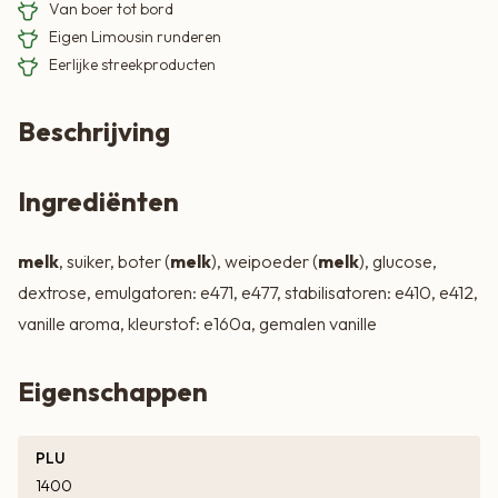
Van boer tot bord
Eigen Limousin runderen
Eerlijke streekproducten
Beschrijving
Ingrediënten
melk
, suiker, boter (
melk
), weipoeder (
melk
), glucose,
dextrose, emulgatoren: e471, e477, stabilisatoren: e410, e412,
vanille aroma, kleurstof: e160a, gemalen vanille
Eigenschappen
PLU
1400