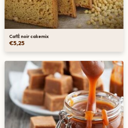
CafÉ noir cakemix
€
5,25