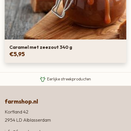
Caramel met zeezout 340 g
€
5,95
Van boer tot bord
Eigen Limousin runderen
Eerlijke streekproducten
farmshop.nl
Kortland 42
2954 LD Alblasserdam