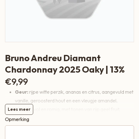
Bruno Andreu Diamant
Chardonnay 2025 Oaky | 13%
€
9,99
Geur:
rijpe witte perzik, ananas en citrus, aangevuld met
vanille, geroosterd hout en een vleugje amandel.
Smaak:
vol en romig, met tonen van rijp geel fruit,
Lees meer
boter, vanille en een subtiele toast. Ondanks het hout
Opmerking
blijft de wijn voldoende fris door de natuurlijke zuren van
de Chardonnay.