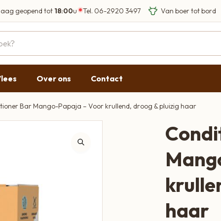
aag geopend tot
18:00
u
Tel.
06-2920 3497
Eigen Limousin run
Eerlijke streekprod
Gesloten
09:00 - 17:30
lees
Over ons
Contact
09:00 - 17:30
g
09:00 - 17:30
tioner Bar Mango-Papaja – Voor krullend, droog & pluizig haar
09:00 - 18:00
Condi
09:00 - 17:30
Mango
Gesloten
krulle
haar