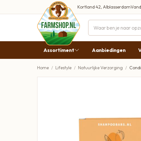
Kortland 42, Alblasserdam
Vand
Maandag
Dinsdag
Assortiment
Aanbiedingen
V
Woensdag
Donderda
Home
Lifestyle
Natuurlijke Verzorging
Condi
Aanbiedingen
Vrijdag
Vlees
Zaterdag
Broodbeleg & Worst
Zondag
Boeren Zuivel
Boeren Roomijs
Desembrood