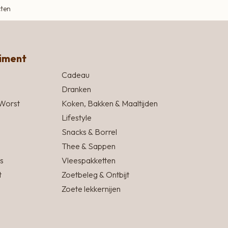
cten
timent
Cadeau
Dranken
Worst
Koken, Bakken & Maaltijden
Lifestyle
Snacks & Borrel
Thee & Sappen
s
Vleespakketten
t
Zoetbeleg & Ontbijt
Zoete lekkernijen