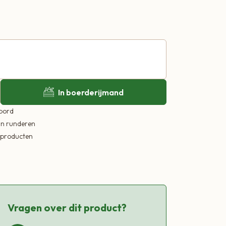
In boerderijmand
 bord
in runderen
ekproducten
Vragen over dit product?