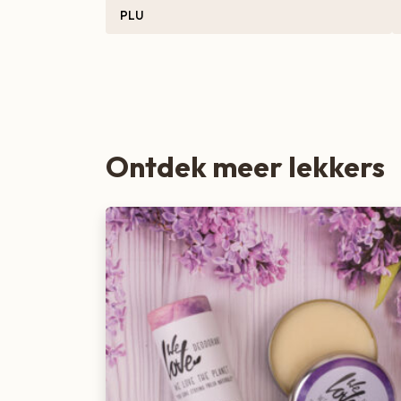
PLU
Zoete lekkernijen
Ontdek meer lekkers