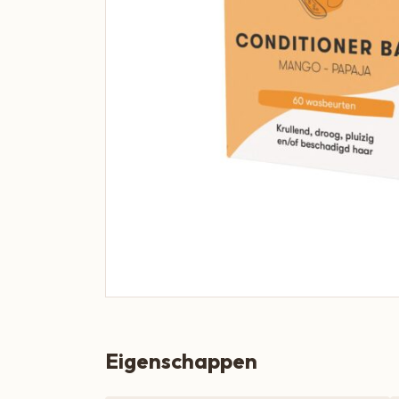
Boeren Kaas
BBQ
Cadeau
Dranken
Groente & Fruit
Koken, Bakken & Maaltijden
Lifestyle
Snacks & Borrel
Thee & Sappen
Vleespakketten
Eigenschappen
Zoetbeleg & Ontbijt