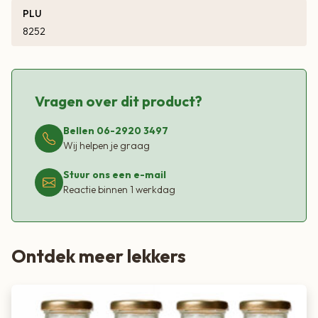
brengt Kroon Pickles Piccalilli een vertrouwde smaak op
PLU
tafel. Een veelzijdige saus die zowel dagelijkse maaltijden als
8252
feestelijke momenten net dat beetje extra geeft.
Vragen over dit product?
Bellen 06-2920 3497
Wij helpen je graag
Stuur ons een e-mail
Reactie binnen 1 werkdag
Ontdek meer lekkers