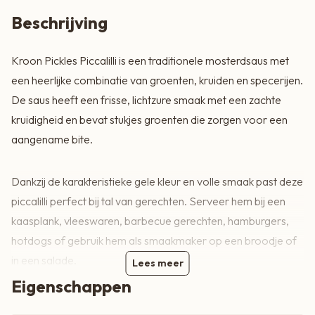
Beschrijving
Kroon Pickles Piccalilli is een traditionele mosterdsaus met
een heerlijke combinatie van groenten, kruiden en specerijen.
De saus heeft een frisse, lichtzure smaak met een zachte
kruidigheid en bevat stukjes groenten die zorgen voor een
aangename bite.
Dankzij de karakteristieke gele kleur en volle smaak past deze
piccalilli perfect bij tal van gerechten. Serveer hem bij een
kaasplank, vleeswaren, barbecue gerechten, hamburgers,
hotdogs of gebruik hem als smaakmaker op een broodje of
in een salade.
Lees meer
Eigenschappen
Met zijn authentieke receptuur en ambachtelijke uitstraling