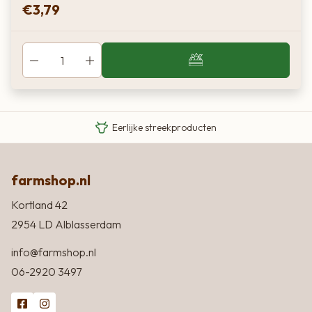
€
3,79
Van boer tot bord
Eigen Limousin runderen
Eerlijke streekproducten
farmshop.nl
Kortland 42
2954 LD Alblasserdam
info@farmshop.nl
06-2920 3497