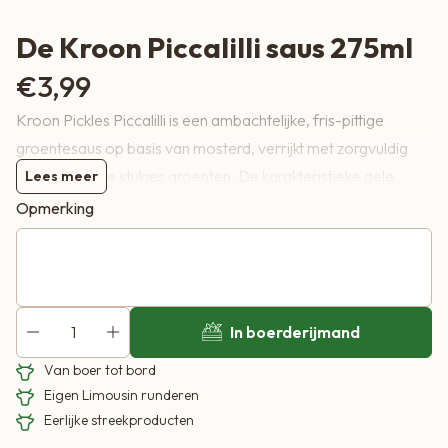
De Kroon Piccalilli saus 275ml
€
3,99
Kroon Pickles Piccalilli is een ambachtelijke, fris-pittige
groentesaus op basis van mosterd, verrijkt met zorgvuldig
geselecteerde stukjes groenten. De karakteristieke gele
Lees meer
kleur, knapperige textuur en lichtzure smaak maken deze
Opmerking
piccalilli de ideale begeleider van kaas, charcuterie,
hamburgers, hotdogs en koude gerechten.
In boerderijmand
Van boer tot bord
Eigen Limousin runderen
Eerlijke streekproducten