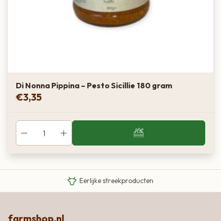
Di Nonna Pippina – Pesto Sicillie 180 gram
€
3,35
Van boer tot bord
Eigen Limousin runderen
Eerlijke streekproducten
farmshop.nl