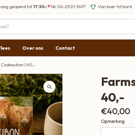
aag geopend tot
17:30
u
Tel.
06-2920 3497
Eigen Limousin run
Eerlijke streekprod
Gesloten
09:00 - 17:30
lees
Over ons
Contact
09:00 - 17:30
g
09:00 - 17:30
Cadeaubon | 40,-
09:00 - 18:00
Farms
09:00 - 17:30
40,-
Gesloten
€
40,00
Opmerking