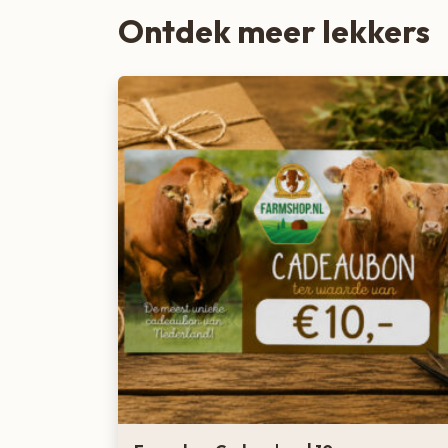
Ontdek meer lekkers
Zoete lekkernijen