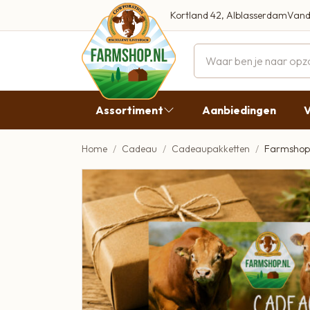
Kortland 42, Alblasserdam
Vand
Maandag
Dinsdag
Assortiment
Aanbiedingen
V
Woensdag
Donderda
Home
Cadeau
Cadeaupakketten
Farmshop 
Aanbiedingen
Vrijdag
Vlees
Zaterdag
Broodbeleg & Worst
Zondag
Boeren Zuivel
Boeren Roomijs
Desembrood