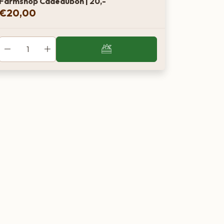
Farmshop Cadeaubon | 20,-
€
20,00