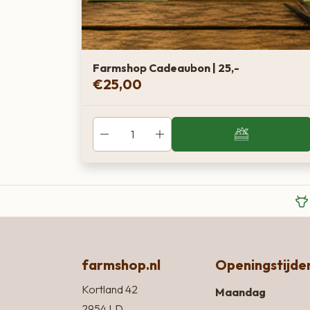
Farmshop Cadeaubon | 25,-
€
25,00
farmshop.nl
Openingstijde
Kortland 42
Maandag
2954 LD