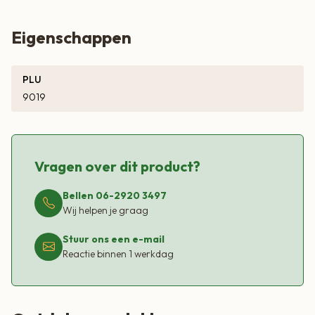
heerlijk is bij koffie, als dessert of gewoon als verwennerij.
Eigenschappen
Of je nu een speciale gelegenheid viert, een feestje hebt of
gewoon jezelf wilt trakteren, de Frambozencakemix van De
PLU
Bakzolder zal zeker in de smaak vallen. Proef de natuurlijke
9019
zoetheid van frambozen, gecombineerd met de romige
textuur van witte chocolade, en geniet van de eenvoud van
zelfgebakken lekkernijen.
Vragen over dit product?
Kenmerken:
Bellen 06-2920 3497
Wij helpen je graag
– Smaak: Zoete frambozen en romige witte chocolade
– Inhoud: 500 gram (voldoende voor één grote cake)
Stuur ons een e-mail
– Bereiding: Eenvoudig en snel
Reactie binnen 1 werkdag
– Ingrediënten: Hoogwaardige en zorgvuldig geselecteerde
ingrediënten
– Gebruik: Perfect voor liefhebbers van fruitige en romige