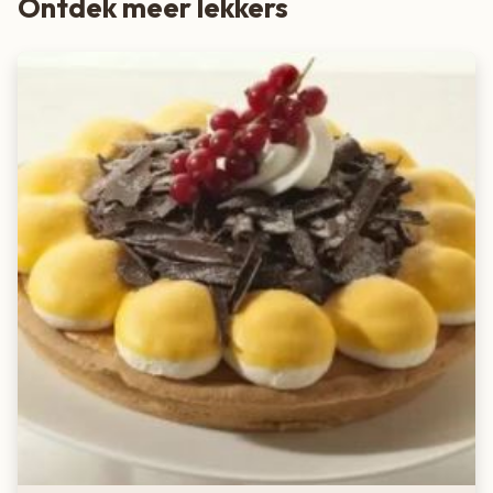
Ontdek meer lekkers
cakes
Bereidingsinstructies:
1. Verwarm de oven voor op 160°C (hete lucht 150°C).
2. Roer 250 gram boter zacht.
3. Voeg 500 gram Frambozencakemix en 5 eieren toe aan
de boter.
4. Mix het geheel gedurende 3 minuten op middelmatige
snelheid tot een glad beslag.
5. Giet het beslag in een ingevette bakvorm (cakevorm van
ongeveer 30 cm of een rond bakblik van ø 22 cm).
6. Bak de cake in het midden van de oven in ongeveer 55
minuten gaar. Controleer met een satéprikker of de cake
gaar is.
7. Laat de cake afkoelen op een rooster.
8. Voor een extra feestelijk tintje: Spuit de cake na het