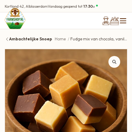
Kortland 42, Alblasserdam
Vandaag geopend tot
17:30
u
Ambachtelijke Snoep
Home
Fudge mix van chocola, vanille en caramel