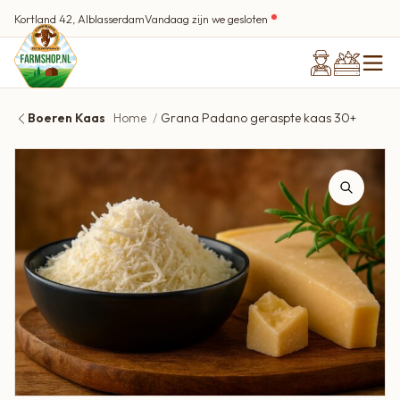
Kortland 42, Alblasserdam
Vandaag zijn we gesloten
Boeren Kaas
Home
Grana Padano geraspte kaas 30+