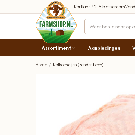
Kortland 42, Alblasserdam
Vand
Maandag
Dinsdag
Assortiment
Aanbiedingen
V
Woensdag
Donderda
Home
Kalkoendijen (zonder been)
Aanbiedingen
Vrijdag
Vlees
Zaterdag
Broodbeleg & Worst
Zondag
Boeren Zuivel
Boeren Roomijs
Desembrood