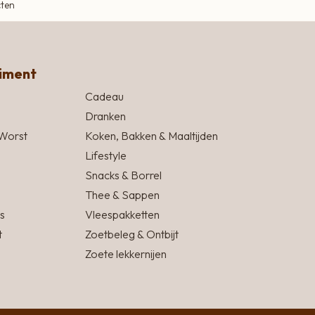
cten
timent
Cadeau
Dranken
Worst
Koken, Bakken & Maaltijden
Lifestyle
Snacks & Borrel
Thee & Sappen
s
Vleespakketten
t
Zoetbeleg & Ontbijt
Zoete lekkernijen