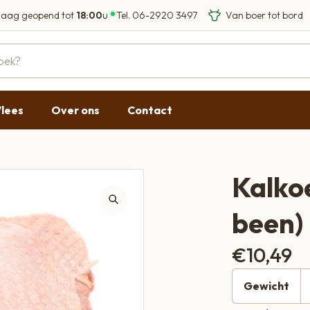
aag geopend tot
18:00
u
Tel.
06-2920 3497
Eigen Limousin run
Eerlijke streekprod
Gesloten
09:00 - 17:30
lees
Over ons
Contact
09:00 - 17:30
g
09:00 - 17:30
09:00 - 18:00
Kalko
09:00 - 17:30
been)
Gesloten
€
10,49
Gewicht