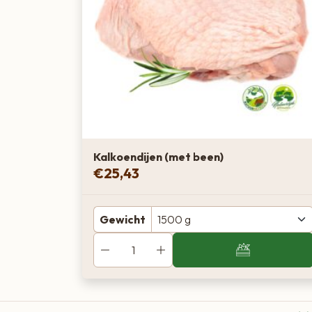
Kalkoendijen (met been)
€
25,43
Gewicht