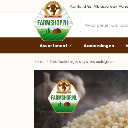
Kortland 42, Alblasserdam
Vand
Maandag
Dinsdag
Assortiment
Aanbiedingen
V
Woensdag
Donderda
Home
Knoflookblokjes diepvries biologisch
Aanbiedingen
Vrijdag
Vlees
Zaterdag
Broodbeleg & Worst
Zondag
Boeren Zuivel
Boeren Roomijs
Desembrood