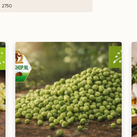
2750
of bakken. Door de kleine stukjes verspreidt
t.
pnieuw invriezen.