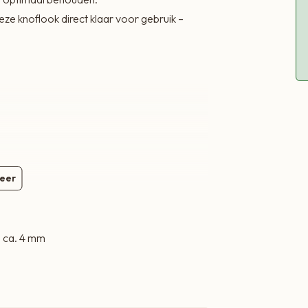
– Roerbakgerec
deze knoflook direct klaar voor gebruik –
– Soepen en sa
– Marinades voor
– Pasta’s en me
– Stoofschotels
Voeg de blokjes 
Door de kleine s
gelijkmatig door
eer
Bewaaradvies
Bewaren bij min
n ca. 4 mm
invriezen.
riezer worden gebruikt, zonder ontdooien.