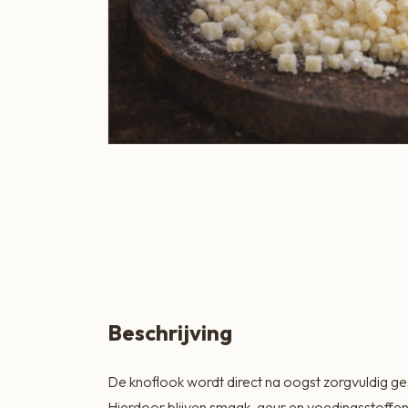
Boeren Kaas
BBQ
Cadeau
Dranken
Groente & Fruit
Koken, Bakken & Maaltijden
Lifestyle
Snacks & Borrel
Thee & Sappen
Beschrijving
Vleespakketten
De knoflook wordt direct na oogst zorgvuldig ges
Zoetbeleg & Ontbijt
Hierdoor blijven smaak, geur en voedingsstoffe