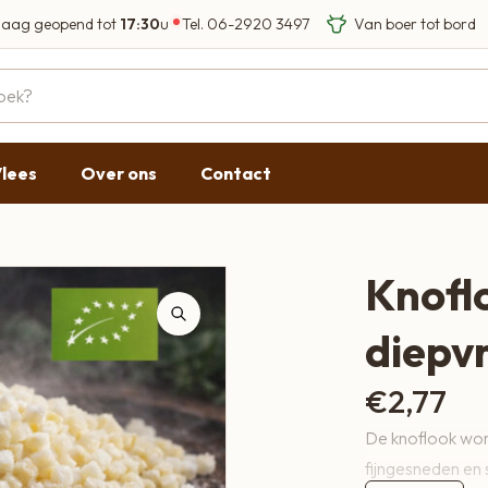
aag geopend tot
17:30
u
Tel.
06-2920 3497
Eigen Limousin run
Eerlijke streekprod
Gesloten
09:00 - 17:30
lees
Over ons
Contact
09:00 - 17:30
g
09:00 - 17:30
09:00 - 18:00
Knofl
09:00 - 17:30
diepvr
Gesloten
€
2,77
De knoflook word
fijngesneden en 