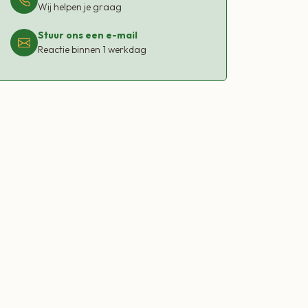
Wij helpen je graag
hten en wokmaaltijden
uzen
Stuur ons een e-mail
 vlees, vis of groenten
Reactie binnen 1 werkdag
diterrane gerechten
eenvoudig toe tijdens het koken of bakken.
tukjes verspreidt de smaak zich snel en
 het gerecht.
imaal -18°C. Na ontdooien niet opnieuw