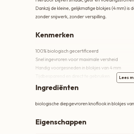
Zoete lekkernijen
Dankzij de kleine, gelijkmatige blokjes (4 mm) is 
zonder snijwerk, zonder verspilling.
Kenmerken
100% biologisch gecertificeerd
Snel ingevroren voor maximale versheid
Handig voorgesneden in blokjes van 4 mm
Tijdbesparend en direct te gebruiken
Lees m
Intense, pure knoflooksmaak
Ingrediënten
Hoe te gebruiken
biologische diepgevroren knoflook in blokjes va
De knoflookblokjes kunnen rechtstreeks uit de v
Eigenschappen