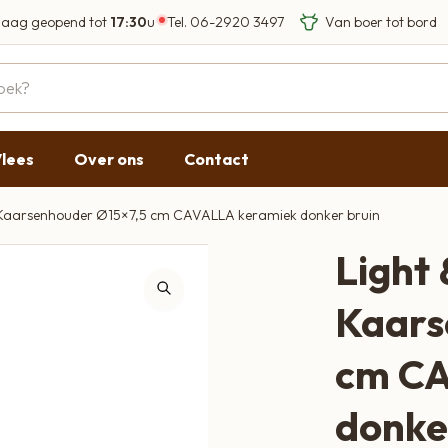
aag geopend tot
17:30
u
Tel.
06-2920 3497
Eigen Limousin run
Eerlijke streekprod
Gesloten
09:00 - 17:30
lees
Over ons
Contact
09:00 - 17:30
g
09:00 - 17:30
g Kaarsenhouder Ø15×7,5 cm CAVALLA keramiek donker bruin
09:00 - 18:00
Light 
09:00 - 17:30
Kaars
Gesloten
cm CA
donke