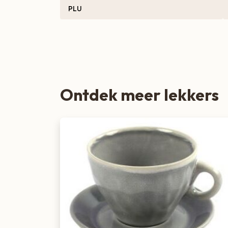
PLU
Zoete lekkernijen
Ontdek meer lekkers