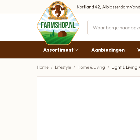
Kortland 42, Alblasserdam
Vand
Maandag
Dinsdag
Assortiment
Aanbiedingen
V
Woensdag
Donderda
Home
Lifestyle
Home & Living
Light & Livin
Aanbiedingen
Vrijdag
Vlees
Zaterdag
Broodbeleg & Worst
Zondag
Boeren Zuivel
Boeren Roomijs
Desembrood