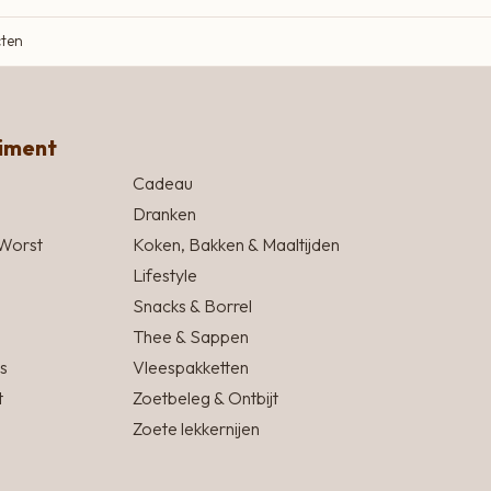
cten
timent
Cadeau
Dranken
Worst
Koken, Bakken & Maaltijden
Lifestyle
Snacks & Borrel
Thee & Sappen
s
Vleespakketten
t
Zoetbeleg & Ontbijt
Zoete lekkernijen