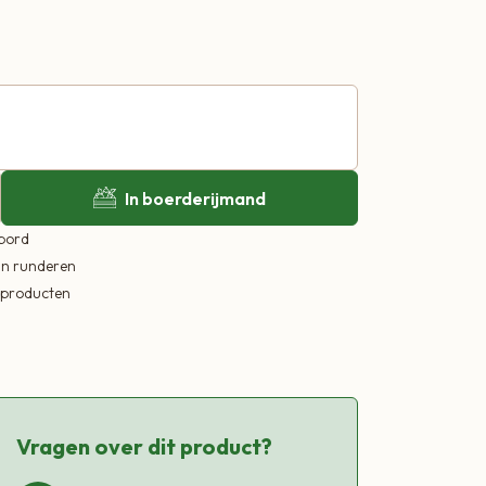
In boerderijmand
 bord
in runderen
ekproducten
Vragen over dit product?