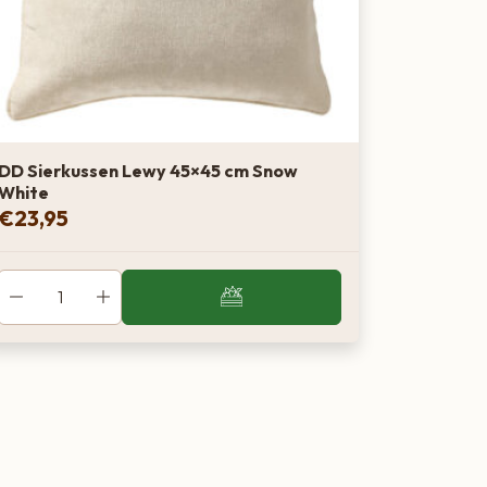
DD Sierkussen Lewy 45×45 cm Snow
White
€
23,95