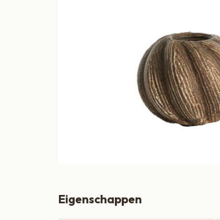
Boeren Kaas
BBQ
Cadeau
Dranken
Groente & Fruit
Koken, Bakken & Maaltijden
Lifestyle
Snacks & Borrel
Thee & Sappen
Vleespakketten
Eigenschappen
Zoetbeleg & Ontbijt