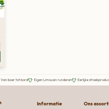
Van boer tot bord
Eigen Limousin runderen
Eerlijke streekprodu
n
Informatie
Ons assor