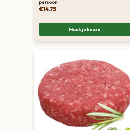
persoon
€
14,75
Maak je keuze