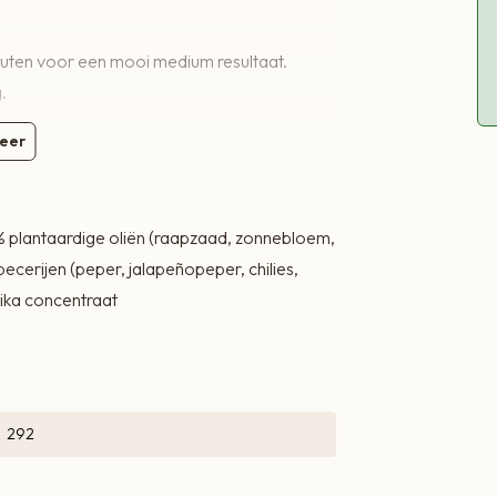
nuten voor een mooi medium resultaat.
.
eer
8% plantaardige oliën (raapzaad, zonnebloem,
specerijen (peper, jalapeñopeper, chilies,
rika concentraat
292