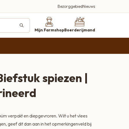
Bezorggebied
Nieuws
deren
ucten
Mijn Farmshop
Boerderijmand
farmshop.nl
iefstuk spiezen |
Beleef en proef
ineerd
Een plek waar kwaliteit, smaak en
gastvrijheid centraal staan
Bezoek onze farmshop
Kortland 42, Alblasserdam
uüm verpakt en diepgevroren. Wilt u het vlees
Bellen 06-2920 3497
n, geef dit dan aan in het opmerkingenveld bij
Wij helpen je graag