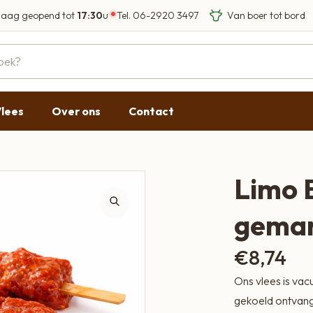
aag geopend tot
17:30
u
Tel.
06-2920 3497
Eigen Limousin run
Eerlijke streekprod
Gesloten
09:00 - 17:30
lees
Over ons
Contact
09:00 - 17:30
g
09:00 - 17:30
09:00 - 18:00
Limo B
09:00 - 17:30
gemar
Gesloten
€
8,74
Ons vlees is vac
gekoeld ontvange