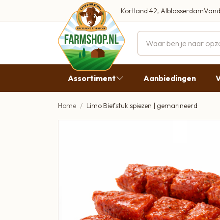
Kortland 42, Alblasserdam
Vand
Maandag
Dinsdag
Assortiment
Aanbiedingen
V
Woensdag
Donderda
Home
Limo Biefstuk spiezen | gemarineerd
Aanbiedingen
Vrijdag
Vlees
Zaterdag
Broodbeleg & Worst
Zondag
Boeren Zuivel
Boeren Roomijs
Desembrood