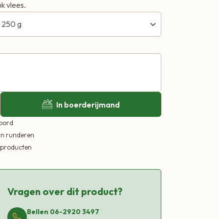
k vlees.
In boerderijmand
 bord
in runderen
ekproducten
Vragen over dit product?
Bellen 06-2920 3497