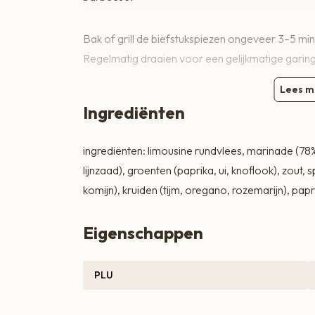
Zoete lekkernijen
Bak of grill de biefstukspiezen ongeveer 3–5 mi
Regelmatig draaien voor een gelijkmatige garing
Lees m
Ingrediënten
ingrediënten: limousine rundvlees, marinade (7
lijnzaad), groenten (paprika, ui, knoflook), zout, 
komijn), kruiden (tijm, oregano, rozemarijn), pap
Eigenschappen
PLU