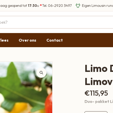
aag geopend tot
17:30
u
Tel.
06-2920 3497
Eigen Limousin run
Eerlijke streekprod
Gesloten
09:00 - 17:30
lees
Over ons
Contact
09:00 - 17:30
g
09:00 - 17:30
09:00 - 18:00
Limo 
09:00 - 17:30
Limov
Gesloten
€
115,95
Duo- pakket L