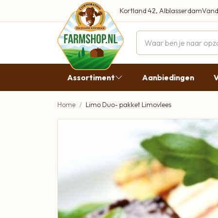
Kortland 42, Alblasserdam
Vand
Maandag
Dinsdag
Assortiment
Aanbiedingen
V
Woensdag
Donderda
Home
Limo Duo- pakket Limovlees
Aanbiedingen
Vrijdag
Vlees
Zaterdag
Broodbeleg & Worst
Zondag
Boeren Zuivel
Boeren Roomijs
Desembrood