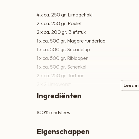
Zoete lekkernijen
4 x ca. 250 gr. Limogehakt
2 x ca. 250 gr. Poulet
2 x ca. 200 gr. Biefstuk
1 x ca. 500 gr. Magere runderlap
1 x ca. 500 gr. Sucadelap
1 x ca. 500 gr. Riblappen
1 x ca. 500 gr. Schenkel
2 x ca. 250 gr. Tartaar
2 x 2 Limoworst
Lees m
2 x 2 Limoburgers
Ingrediënten
2 x 2 Rundervinken
250 gram Runderschnitzels
100% rundvlees
Eigenschappen