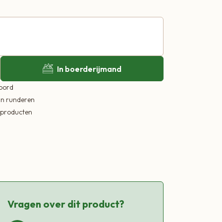
In boerderijmand
 bord
in runderen
ekproducten
Vragen over dit product?