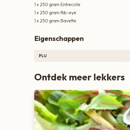
1 x 250 gram Entrecote
Zoete lekkernijen
1 x 250 gram Rib-eye
1 x 250 gram Bavette
Eigenschappen
PLU
Ontdek meer lekkers