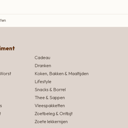
cten
timent
Cadeau
Dranken
Worst
Koken, Bakken & Maaltijden
Lifestyle
Snacks & Borrel
Thee & Sappen
s
Vleespakketten
t
Zoetbeleg & Ontbijt
Zoete lekkernijen