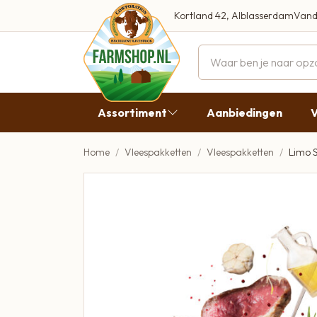
Kortland 42, Alblasserdam
Vand
Maandag
Dinsdag
Assortiment
Aanbiedingen
V
Woensdag
Donderda
Home
Vleespakketten
Vleespakketten
Limo 
Aanbiedingen
Vrijdag
Vlees
Zaterdag
Broodbeleg & Worst
Zondag
Boeren Zuivel
Boeren Roomijs
Desembrood