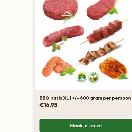
BBQ basis XL | +/- 600 gram per persoon
€
16,95
Maak je keuze