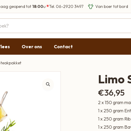
aag geopend tot
18:00
u
Tel.
06-2920 3497
Eigen Limousin run
Eerlijke streekprod
Gesloten
09:00 - 17:30
lees
Over ons
Contact
09:00 - 17:30
g
09:00 - 17:30
Steakpakket
09:00 - 18:00
Limo 
09:00 - 17:30
€
36,95
Gesloten
2 x 150 gram mal
1 x 250 gram En
1 x 250 gram Ri
1 x 250 gram Ba