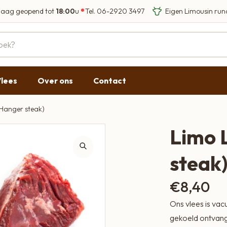
aag geopend tot
18:00
u
Tel.
06-2920 3497
Eigen Limousin run
Eerlijke streekprod
Gesloten
09:00 - 17:30
lees
Over ons
Contact
09:00 - 17:30
g
09:00 - 17:30
Hanger steak)
09:00 - 18:00
Limo 
09:00 - 17:30
steak
Gesloten
€
8,40
Ons vlees is vac
gekoeld ontvange