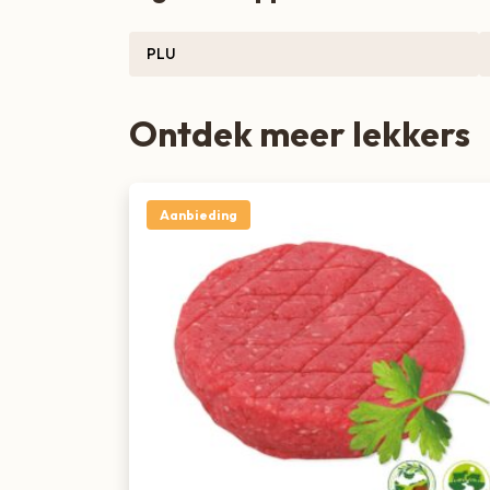
smaak.
PLU
Bak of grill de longhaas kort op hoge temperatu
rusten. Snijd altijd goed tegen de draad in voor 
Ontdek meer lekkers
Aanbieding