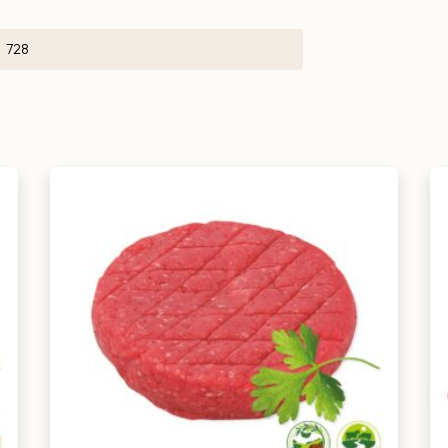
728
ur en laat het vlees daarna enkele minuten
de meest malse structuur.