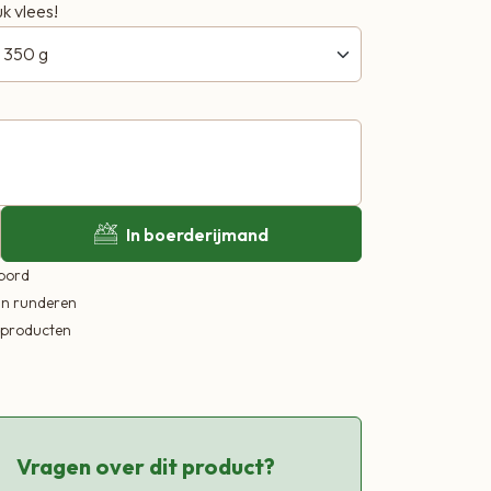
k vlees!
In boerderijmand
 bord
in runderen
ekproducten
Vragen over dit product?