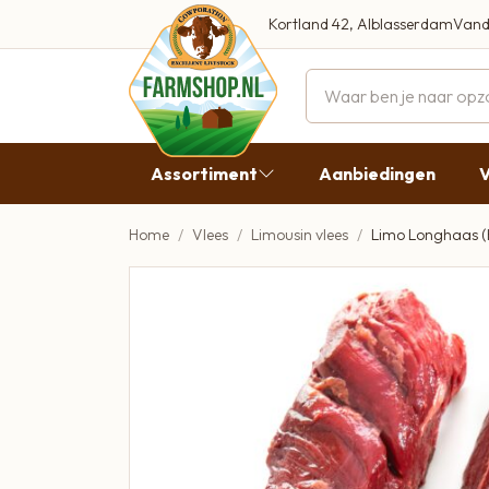
Kortland 42, Alblasserdam
Vand
Maandag
Dinsdag
Assortiment
Aanbiedingen
V
Woensdag
Donderda
Home
Vlees
Limousin vlees
Limo Longhaas (
Aanbiedingen
Vrijdag
Vlees
Zaterdag
Broodbeleg & Worst
Zondag
Boeren Zuivel
Boeren Roomijs
Desembrood