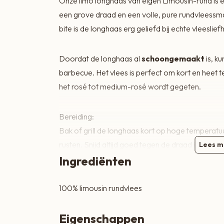
Onze limo longhaas van eigen Limousin-rund is 
Zoete lekkernijen
een grove draad en een volle, pure rundvleessma
bite is de longhaas erg geliefd bij echte vleeslie
Doordat de longhaas al
schoongemaakt
is, ku
barbecue. Het vlees is perfect om kort en heet t
het rosé tot medium-rosé wordt gegeten.
Bereiding:
Bak of grill de longhaas kort op hoge temperatu
rusten. Snijd altijd goed tegen de draad in voor 
Lees m
Ingrediënten
Heerlijk puur met alleen peper en zout, zodat de
100% limousin rundvlees
rundvlees optimaal tot zijn recht komt.
Eigenschappen
Weetje: De longhaas is de spier van het rund di