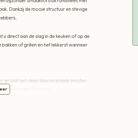
een bijzonder smaakvol stuk rundvlees met
ak. Dankzij de mooie structuur en stevige
fhebbers.
nt u direct aan de slag in de keuken of op de
e bakken of grillen en het lekkerst wanneer
ur en laat het vlees daarna enkele minuten
de meest malse structuur.
eer
 volle smaak van ons eigen Limousin-
e de longen laat bewegen. Zit boordevol