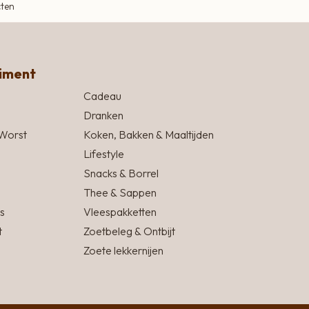
cten
timent
Cadeau
Dranken
Worst
Koken, Bakken & Maaltijden
Lifestyle
Snacks & Borrel
Thee & Sappen
s
Vleespakketten
t
Zoetbeleg & Ontbijt
Zoete lekkernijen