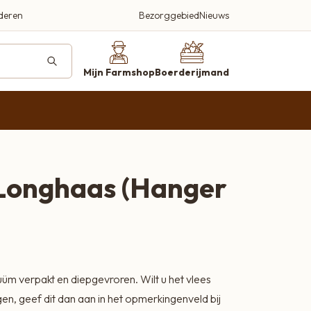
Bezorggebied
Nieuws
deren
ucten
Mijn Farmshop
Boerderijmand
farmshop.nl
Longhaas (Hanger
Beleef en proef
)
Een plek waar kwaliteit, smaak en
gastvrijheid centraal staan
Bezoek onze farmshop
Kortland 42, Alblasserdam
uüm verpakt en diepgevroren. Wilt u het vlees
Bellen 06-2920 3497
n, geef dit dan aan in het opmerkingenveld bij
Wij helpen je graag