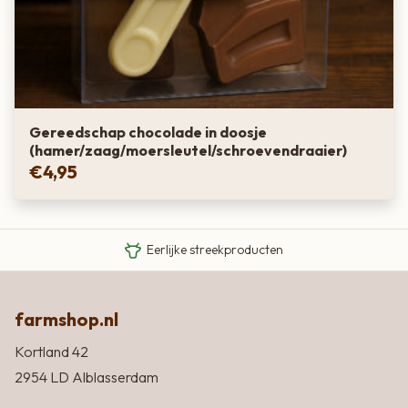
Gereedschap chocolade in doosje
(hamer/zaag/moersleutel/schroevendraaier)
€
4,95
Van boer tot bord
Eigen Limousin runderen
Eerlijke streekproducten
farmshop.nl
Kortland 42
2954 LD Alblasserdam