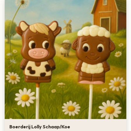
Boerderij Lolly Schaap/Koe