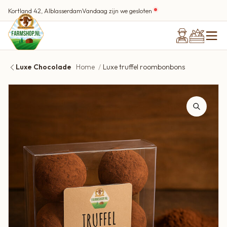
Kortland 42, Alblasserdam
Vandaag zijn we gesloten
Luxe Chocolade
Home
Luxe truffel roombonbons