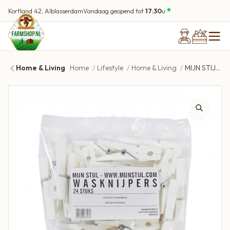
Kortland 42, Alblasserdam
Vandaag geopend tot
17:30
u
Home & Living
Home
Lifestyle
Home & Living
MIJN STIJL Wasknijpers wit | 24 stuks