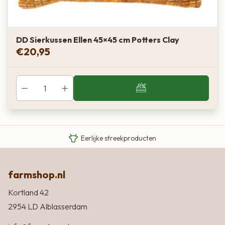
DD Sierkussen Ellen 45×45 cm Potters Clay
€
20,95
Van boer tot bord
Eigen Limousin runderen
Eerlijke streekproducten
farmshop.nl
Kortland 42
2954 LD Alblasserdam