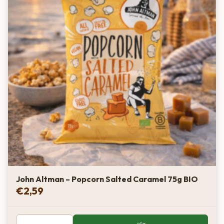
John Altman – Popcorn Salted Caramel 75g BIO
€
2,59