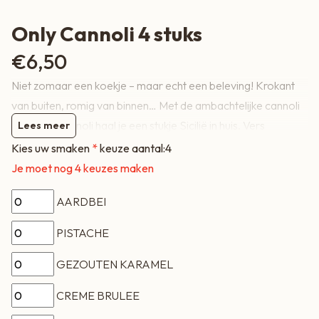
Only Cannoli 4 stuks
€
6,50
Niet zomaar een koekje – maar echt een beleving! Krokant
van buiten, romig van binnen… Met de ambachtelijke cannoli
van Only Cannoli haal je een stukje Sicilië in huis. Vers
Lees meer
gebakken rolletjes, rijkelijk gevuld met fluweelzachte
Kies uw smaken
keuze aantal:
4
ricottacrème in verrassende smaken. Perfect bij koffie,
Je moet nog
4
keuzes maken
dessert of als zoet cadeautje
AARDBEI
PISTACHE
GEZOUTEN KARAMEL
CREME BRULEE