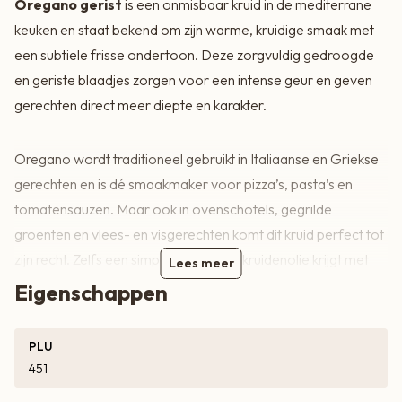
Oregano gerist
is een onmisbaar kruid in de mediterrane
keuken en staat bekend om zijn warme, kruidige smaak met
een subtiele frisse ondertoon. Deze zorgvuldig gedroogde
en geriste blaadjes zorgen voor een intense geur en geven
gerechten direct meer diepte en karakter.
Oregano wordt traditioneel gebruikt in Italiaanse en Griekse
gerechten en is dé smaakmaker voor pizza’s, pasta’s en
tomatensauzen. Maar ook in ovenschotels, gegrilde
groenten en vlees- en visgerechten komt dit kruid perfect tot
zijn recht. Zelfs een simpele salade of kruidenolie krijgt met
Lees meer
oregano een heerlijke mediterrane twist.
Eigenschappen
Je kunt oregano tijdens het koken toevoegen om smaken
PLU
goed te laten ontwikkelen, of vlak voor het serveren
451
gebruiken als aromatische finishing touch. Door de krachtige