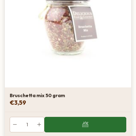
Bewaren:
Koel, droog en donker bewaren, goed afgesloten
Met oregano gerist geef je jouw gerechten eenvoudig een
authentieke mediterrane smaak — puur, krachtig en
aromatisch.
Bruschetta mix 50 gram
€
3,59