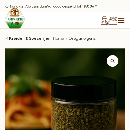
Kortland 42, Alblasserdam
Vandaag geopend tot
18:00
u
Kruiden & Specerijen
Home
Oregano gerist