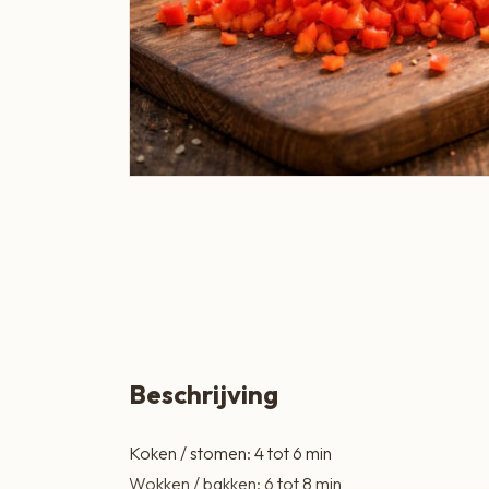
Boeren Kaas
BBQ
Cadeau
Dranken
Groente & Fruit
Koken, Bakken & Maaltijden
Lifestyle
Snacks & Borrel
Thee & Sappen
Beschrijving
Vleespakketten
Koken / stomen: 4 tot 6 min
Zoetbeleg & Ontbijt
Wokken / bakken: 6 tot 8 min