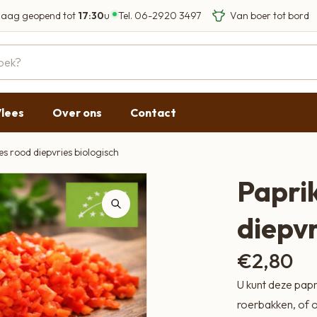
aag geopend tot
17:30
u
Tel.
06-2920 3497
Eigen Limousin run
Eerlijke streekprod
Gesloten
09:00 - 17:30
lees
Over ons
Contact
09:00 - 17:30
g
09:00 - 17:30
s rood diepvries biologisch
09:00 - 18:00
Papri
09:00 - 17:30
diepvr
Gesloten
€
2,80
U kunt deze papr
roerbakken, of 