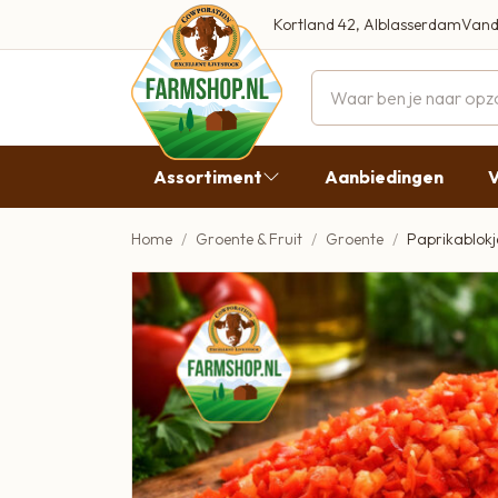
Kortland 42, Alblasserdam
Vand
Maandag
Dinsdag
Assortiment
Aanbiedingen
V
Woensdag
Donderda
Home
Groente & Fruit
Groente
Paprikablokje
Aanbiedingen
Vrijdag
Vlees
Zaterdag
Broodbeleg & Worst
Zondag
Boeren Zuivel
Boeren Roomijs
Desembrood