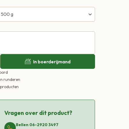
In boerderijmand
 bord
in runderen
ekproducten
Vragen over dit product?
Bellen 06-2920 3497