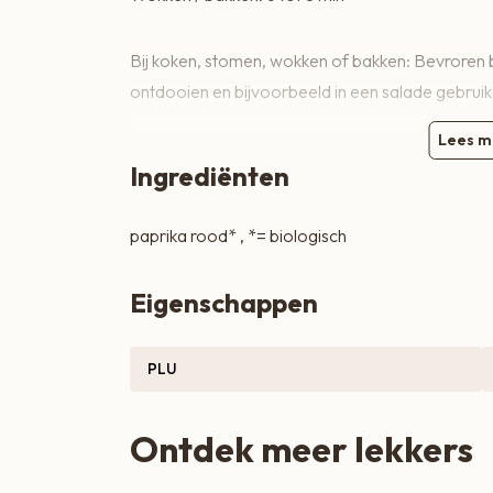
Zoete lekkernijen
Bij koken, stomen, wokken of bakken: Bevroren 
ontdooien en bijvoorbeeld in een salade gebruik
Lees m
Ingrediënten
paprika rood* , *= biologisch
Eigenschappen
PLU
Ontdek meer lekkers