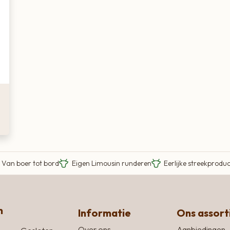
Van boer tot bord
Eigen Limousin runderen
Eerlijke streekprodu
n
Informatie
Ons assor
Over ons
Aanbiedingen