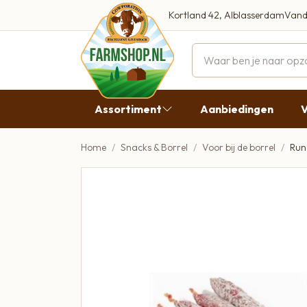
Kortland 42, Alblasserdam
Vand
Maandag
Dinsdag
Assortiment
Aanbiedingen
V
Woensdag
Donderdag
Home
Snacks & Borrel
Voor bij de borrel
Run
Aanbiedingen
Vrijdag
Vlees
Zaterdag
Broodbeleg & Worst
Zondag
Boeren Zuivel
Boeren Roomijs
Desembrood