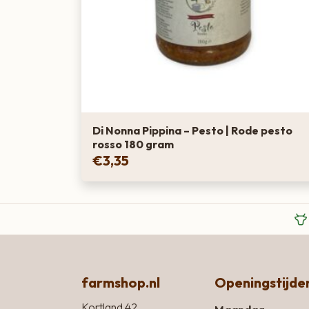
Di Nonna Pippina – Pesto | Rode pesto
rosso 180 gram
€
3,35
farmshop.nl
Openingstijde
Kortland 42