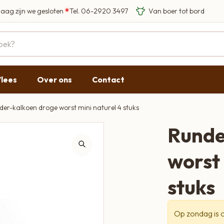
aag zijn we gesloten
Tel.
06-2920 3497
Eigen Limousin rundere
Eerlijke streekproducten
Gesloten
09:00 - 17:30
lees
Over ons
Contact
09:00 - 17:30
09:00 - 17:30
der-kalkoen droge worst mini naturel 4 stuks
09:00 - 18:00
Runde
09:00 - 17:30
worst 
Gesloten
stuks
Op zondag is o