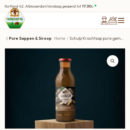
Kortland 42, Alblasserdam
Vandaag geopend tot
17:30
u
Pure Sappen & Siroop
Home
Schulp Krachtsap pure gember 750 ml