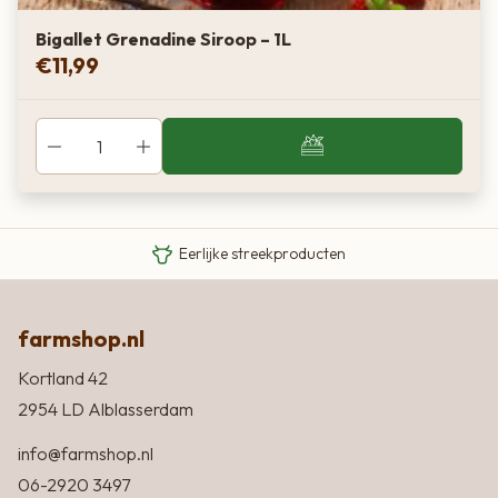
Bigallet Grenadine Siroop – 1L
€
11,99
Van boer tot bord
Eigen Limousin runderen
Eerlijke streekproducten
farmshop.nl
Kortland 42
2954 LD Alblasserdam
info@farmshop.nl
06-2920 3497