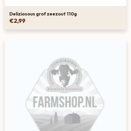
Deliziosous grof zeezout 110g
€
2,99