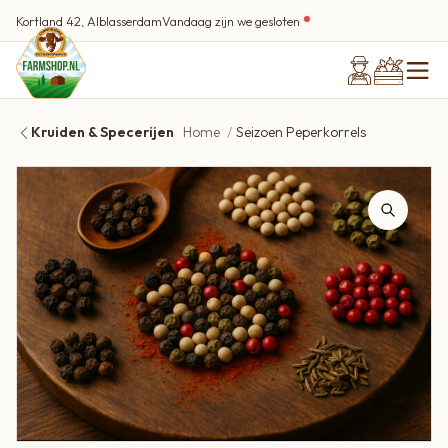
Kortland 42, Alblasserdam
Vandaag zijn we gesloten
Kruiden & Specerijen
Home
Seizoen Peperkorrels