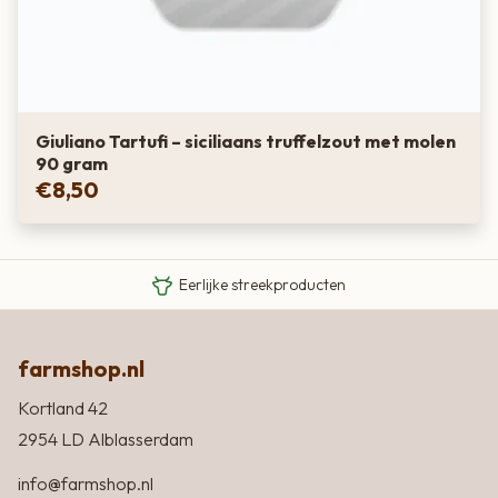
Giuliano Tartufi – siciliaans truffelzout met molen
90 gram
€
8,50
Van boer tot bord
Eigen Limousin runderen
Eerlijke streekproducten
farmshop.nl
Kortland 42
2954 LD Alblasserdam
info@farmshop.nl