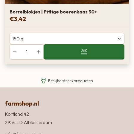
Borrelblokjes | Pittige boerenkaas 30+
€
3,42
Van boer tot bord
Eigen Limousin runderen
Eerlijke streekproducten
farmshop.nl
Kortland 42
2954 LD Alblasserdam